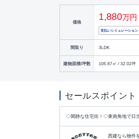
1,880
万円
価格
支払いシミュレーション
間取り
3LDK
建物面積/坪数
105.87㎡ / 32.02坪
セールスポイント
◇閑静な住宅街！◇東南角地で日
西建なら物件