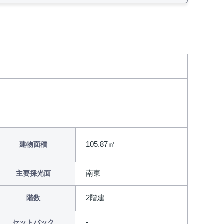
105.87㎡
建物面積
南東
主要採光面
2階建
階数
セットバック