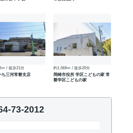
8ｍ / 徒歩21分
約1,569ｍ / 徒歩20分
いち三河常磐支店
岡崎市役所 学区こどもの家 常
磐学区こどもの家
64-73-2012