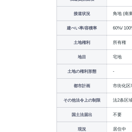
角地 (南東
接道状況
60%/ 10
建ぺい率/容積率
所有権
土地権利
宅地
地目
土地の権利形態
市街化区
都市計画
法2条区
その他法令上の制限
不要
国土法届出
居住中
現況