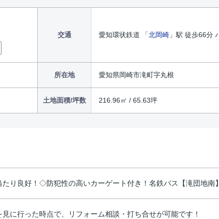
交通
愛知環状鉄道 「
北岡崎
」駅 徒歩66分 
所在地
愛知県岡崎市滝町字丸根
土地面積/坪数
216.96㎡ / 65.63坪
当たり良好！◇防犯性の高いカーゲート付き！名鉄バス【滝団地南
を見に行った時点で、リフォーム相談・打ち合せが可能です！