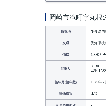
岡崎市滝町字丸根
愛知県岡
所在地
愛知環状
交通
1,880万
価格
3LDK
間取り
LDK 14.
1979年 7
築年月(築年数)
木造
建物構造
私道負担面積