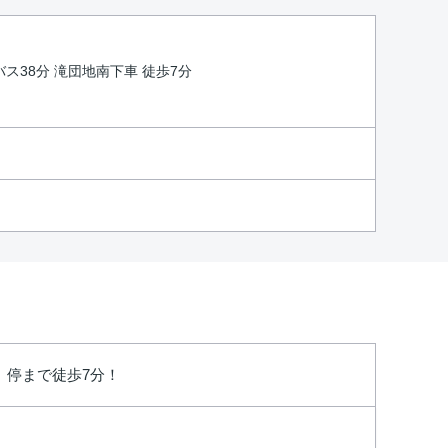
バス38分 滝団地南下車 徒歩7分
】停まで徒歩7分！