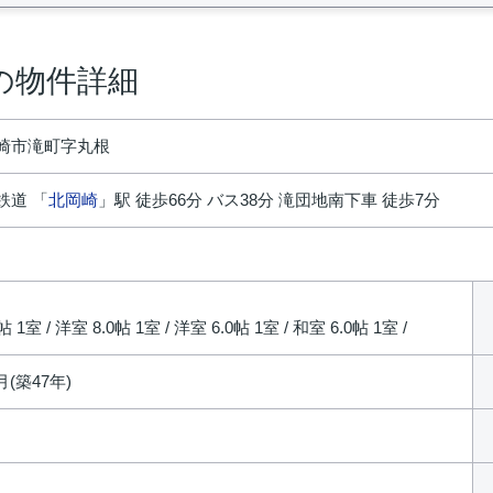
の物件詳細
崎市滝町字丸根
鉄道 「
北岡崎
」駅 徒歩66分 バス38分 滝団地南下車 徒歩7分
円
0帖 1室 / 洋室 8.0帖 1室 / 洋室 6.0帖 1室 / 和室 6.0帖 1室 /
月(築47年)