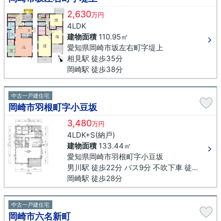
2,630
万円
4LDK
建物面積
110.95㎡
愛知県岡崎市坂左右町字堤上
相見駅 徒歩35分
岡崎駅 徒歩38分
中古一戸建住宅
岡崎市羽根町字小豆坂
3,480
万円
4LDK+S(納戸)
建物面積
133.44㎡
愛知県岡崎市羽根町字小豆坂
男川駅 徒歩22分 バス9分 不吹下車 徒歩5分
岡崎駅 徒歩28分
中古一戸建住宅
岡崎市六名新町