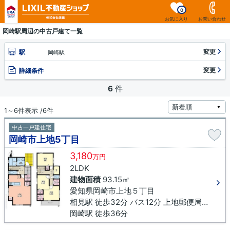
0
お気に入り
お問い合わせ
岡崎駅周辺の中古戸建て一覧
変更
駅
岡崎駅
変更
詳細条件
6
件
1～6件表示 /6件
中古一戸建住宅
岡崎市上地5丁目
3,180
万円
2LDK
建物面積
93.15㎡
愛知県岡崎市上地５丁目
相見駅 徒歩32分 バス12分 上地郵便局口下車 徒歩5分
岡崎駅 徒歩36分