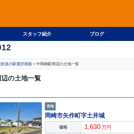
スタッフ紹介
ブログ
012
状鉄道の駅選択画面
中岡崎駅周辺の土地一覧
周辺の土地一覧
売地
岡崎市矢作町字土井城
1,630
価格
万円