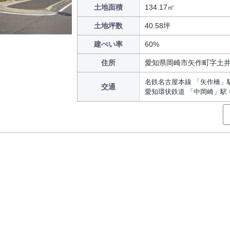
土地面積
134.17㎡
土地坪数
40.58坪
建ぺい率
60%
住所
愛知県岡崎市矢作町字土
名鉄名古屋本線 「矢作橋」駅
交通
愛知環状鉄道 「中岡崎」駅 