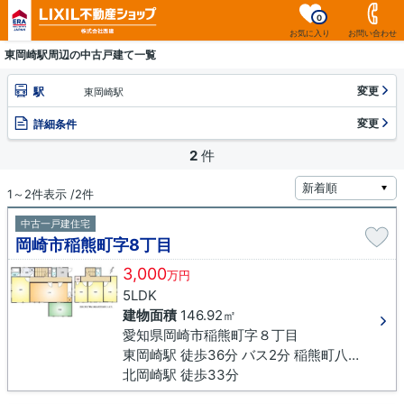
0
お気に入り
お問い合わせ
東岡崎駅周辺の中古戸建て一覧
変更
駅
東岡崎駅
変更
詳細条件
2
件
1～2件表示 /2件
中古一戸建住宅
岡崎市稲熊町字8丁目
3,000
万円
5LDK
建物面積
146.92㎡
愛知県岡崎市稲熊町字８丁目
東岡崎駅 徒歩36分 バス2分 稲熊町八丁目下車 徒歩2分
北岡崎駅 徒歩33分