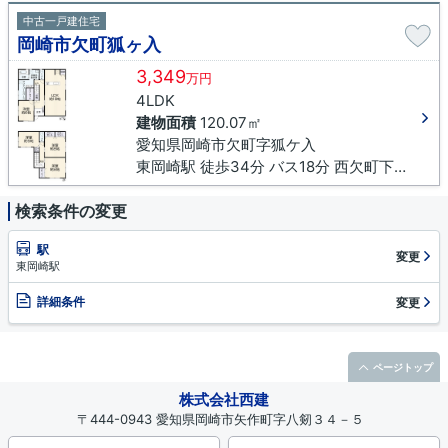
中古一戸建住宅
岡崎市欠町狐ヶ入
3,349
万円
4LDK
建物面積
120.07㎡
愛知県岡崎市欠町字狐ケ入
東岡崎駅 徒歩34分 バス18分 西欠町下車 徒歩9分
検索条件の変更
駅
変更
東岡崎駅
詳細条件
変更
ページトップ
株式会社西建
〒444-0943 愛知県岡崎市矢作町字八剱３４－５