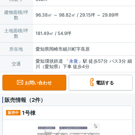
建物面積/坪
96.38㎡ ～ 98.82㎡ / 29.15坪 ～ 29.89坪
数
土地面積/坪
181.49㎡ / 54.9坪
数
所在地
愛知県岡崎市細川町字長原
愛知環状鉄道 「
永覚
」駅 徒歩57分 バス3分 細
交通
川（愛知県）下車 徒歩4分
お問い合わせ
電話する
販売情報（2件）
1号棟
販売中