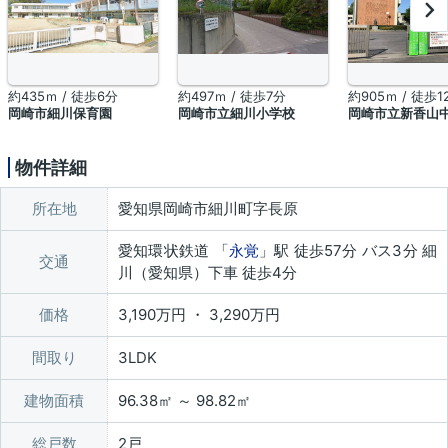
約435ｍ / 徒歩6分
約497ｍ / 徒歩7分
約905ｍ / 徒歩1
岡崎市細川保育園
岡崎市立細川小学校
岡崎市立新香山
物件詳細
所在地
愛知県岡崎市細川町字長原
愛知環状鉄道 「
永覚
」駅 徒歩57分 バス3分 細
交通
川（愛知県）下車 徒歩4分
価格
3,190万円 ・ 3,290万円
間取り
3LDK
建物面積
96.38㎡ ～ 98.82㎡
総戸数
2戸