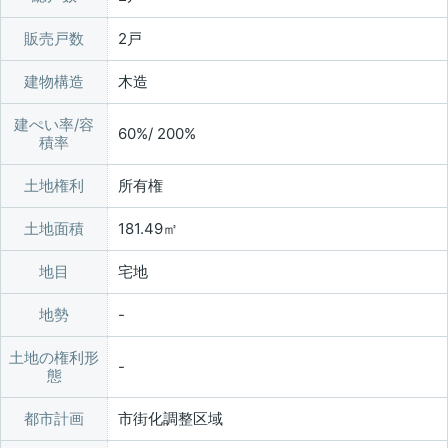
販売戸数
2戸
建物構造
木造
建ぺい率/容
60%/ 200%
積率
土地権利
所有権
土地面積
181.49㎡
地目
宅地
地勢
土地の権利形
態
都市計画
市街化調整区域