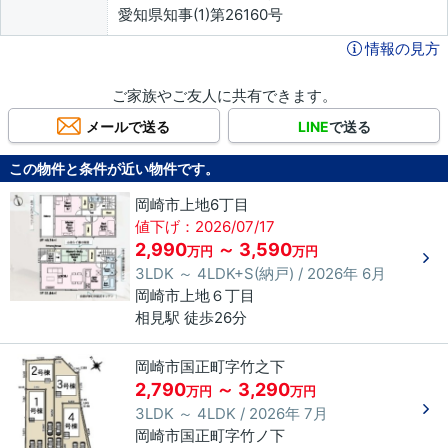
愛知県知事(1)第26160号
情報の見方
ご家族やご友人に共有できます。
メールで送る
LINE
で送る
この物件と条件が近い物件です。
岡崎市上地6丁目
値下げ：2026/07/17
2,990
～ 3,590
万円
万円
3LDK ～ 4LDK+S(納戸) / 2026年 6月
岡崎市
上地
６丁目
相見駅 徒歩26分
岡崎市国正町字竹之下
2,790
～ 3,290
万円
万円
3LDK ～ 4LDK / 2026年 7月
岡崎市
国正町
字竹ノ下