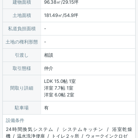
建物面積
96.38㎡/29.15坪
土地面積
181.49㎡/54.9坪
私道負担面積
土地の権利形態
引渡し
相談
取引態様
仲介
LDK 15.0帖 1室
間取り詳細
洋室 7.7帖 1室
洋室 6.0帖 2室
駐車場
有
設備条件
24時間換気システム / システムキッチン / 浴室乾燥
機 / 温水洗浄便座 / トイレ２ヶ所 / ウォークインクロゼッ
...