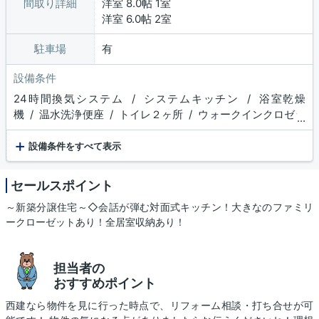
間取り詳細
洋室 8.0帖 1室
洋室 6.0帖 2室
駐車場
有
設備条件
24時間換気システム / システムキッチン / 浴室乾燥
機 / 温水洗浄便座 / トイレ２ヶ所 / ウォークインクロゼッ
...
ト / TVモニタ付インターホン
+
設備条件をすべて表示
セールスポイント
～新築分譲住宅～◇会話が弾む対面式キッチン！大きなのファミリ
ークローゼットあり！全居室収納あり！
担当者の
おすすめポイント
西建なら物件を見に行った時点で、リフォーム相談・打ち合せが可