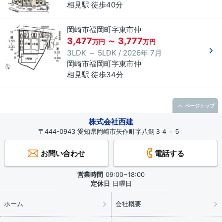
相見駅 徒歩40分
岡崎市福岡町字東市仲
3,477
～ 3,777
万円
万円
3LDK ～ 5LDK / 2026年 7月
岡崎市
福岡町
字東市仲
相見駅 徒歩34分
ページトップ
株式会社西建
〒444-0943 愛知県岡崎市矢作町字八剱３４－５
お問い合わせ
電話する
営業時間
09:00~18:00
定休日
日曜日
ホーム
会社概要