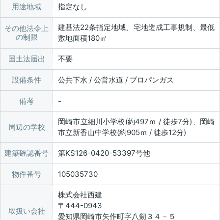
用途地域
指定なし
建基法22条指定地域、宅地造成工事規制、最低
その他法令上
の制限
敷地面積180㎡
国土法届出
不要
設備条件
公共下水 / 公営水道 / プロパンガス
備考
岡崎市立細川小学校(約497ｍ / 徒歩7分)、岡崎
周辺の学校
市立新香山中学校(約905ｍ / 徒歩12分)
建築確認番号
第KS126-0420-53397号他
物件番号
105035730
株式会社西建
〒444-0943
取扱い会社
愛知県岡崎市矢作町字八剱３４－５