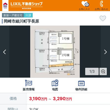
0
お気に入り
お問い合わせ
分譲
新築一戸建住宅
岡崎市細川町字長原
1
/
3
販売情報
地図
物件詳細
価格
3,190
3,290
～
万円
万円
間取り
3LDK