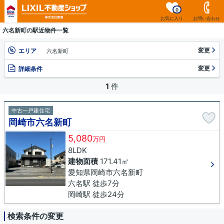
0
お気に入り
お問い合わせ
六名新町の駅近物件一覧
変更
エリア
六名新町
変更
詳細条件
1
件
中古一戸建住宅
岡崎市六名新町
5,080
万円
8LDK
建物面積
171.41㎡
愛知県岡崎市六名新町
六名駅 徒歩7分
岡崎駅 徒歩24分
検索条件の変更